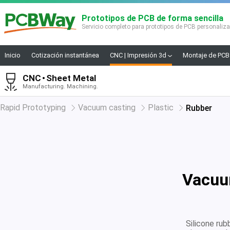
Prototipos de PCB de forma sencilla
Servicio completo para prototipos de PCB personaliz
Inicio
Cotización instantánea
CNC | Impresión 3d
Montaje de PCB
CNC
Sheet Metal
Manufacturing. Machining.
Rapid Prototyping
Vacuum casting
Plastic
Rubber
Vacuu
Silicone rubb