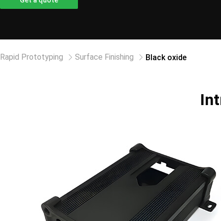
Get a quote
Rapid Prototyping
Surface Finishing
Black oxide
In