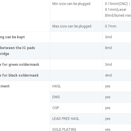
Min.size can be plugged:
0.15mm(CNC)
0.1mm(Laser
Blind/buried via
Max.size can be plugged:
0.7mm
ing can be kept
3mil
 between the IC pads
8mil
ridge
e for green soldermask
3mil
e for black soldermask
4mil
tment
HASL
yes
ENIG
yes
OSP
yes
LEAD FREE HASL
yes
GOLD PLATING
yes