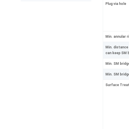
The production was completed on
Plug via hole
time, and the overall quality gives
me confidence for future
prototypes and small production
runs. I am very satisfied with the
assembly service and would gladly
use PCBWay again.
Min. annular r
Min. distance
can keep SM b
Min. SM bridg
Min. SM bridg
Surface Trea