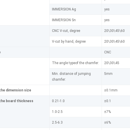
IMMERSION Ag
yes
IMMERSION Sn
yes
CNC V-cut, degree
20\30\45\60
V-cut by hand, degree
20\30\45\60
e
CNC
The angle typeof the chamfer:
20\30\45
Min. distance of jumping
5mm
chamfer:
the dimension size
±0.1mm
the board thickness
0.21-1.0
±0.1
1.0-2.5
±7%
2.5-6.3
±6%