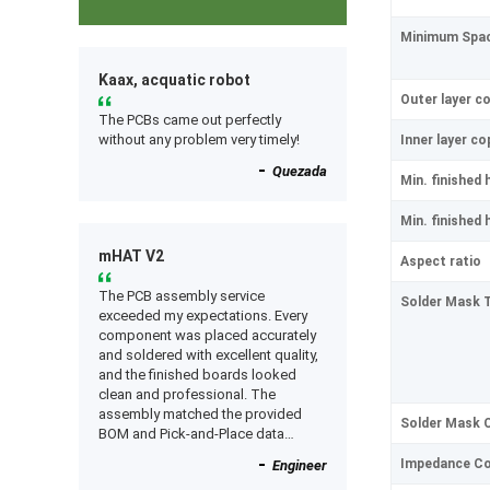
Minimum Spaci
Kaax, acquatic robot
Outer layer c
The PCBs came out perfectly
without any problem very timely!
Inner layer c
Quezada
Min. finished 
Min. finished 
mHAT V2
Aspect ratio
The PCB assembly service
Solder Mask 
exceeded my expectations. Every
component was placed accurately
and soldered with excellent quality,
and the finished boards looked
clean and professional. The
assembly matched the provided
Solder Mask 
BOM and Pick-and-Place data
perfectly, and everything worked as
Impedance Co
Engineer
expected after receiving the boards.