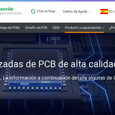
encilla
Chat en línea
Centro de Ayuda
ES
/
 personalizados.
taje de PCBs
Diseño de PCB
OEM
Producto y capacidades
¿Po
adas de PCB de alta calida
, La información a continuación detalla algunas d