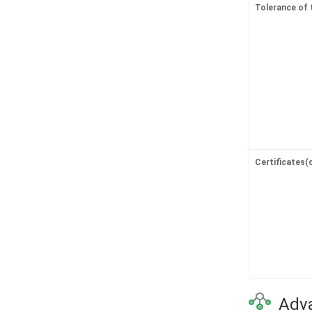
Tolerance of t
Certificates(
Adva