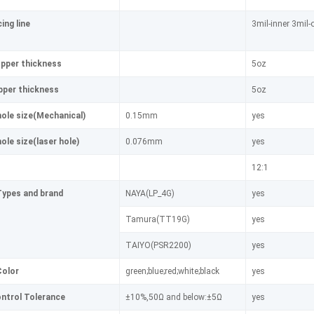
ng line
3mil-inner 3mil-
opper thickness
5oz
opper thickness
5oz
hole size(Mechanical)
0.15mm
yes
hole size(laser hole)
0.076mm
yes
12:1
Types and brand
NAYA(LP_4G)
yes
Tamura(TT19G)
yes
TAIYO(PSR2200)
yes
Color
green;blue;red;white;black
yes
ntrol Tolerance
±10%,50Ω and below:±5Ω
yes