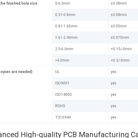
he finished hole size
0-0.3mm
±0.08mm
0.31-0.8mm
±0.08mm
0.81-1.60mm
±0.05mm
1.61-2.49mm
±0.075mm
2.5-6.0mm
+0.15/-0mm
>6.0mm
+0.3/-0mm
copies are needed)
UL
yes
ISO9001
yes
ISO14000
yes
ROHS
yes
TS16949
yes
nced High-quality PCB Manufacturing Ca