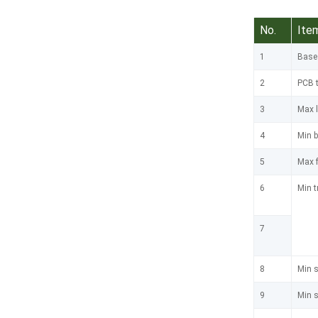
No.
Ite
1
Base
2
PCB 
3
Max l
4
Min b
5
Max f
6
Min t
7
8
Min s
9
Min s