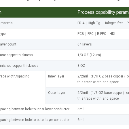
m
Process capability param
 material
FR-4｜High Tg｜Halogen-free｜
type
PCB｜FPC｜R-FPC｜HDI
ayer count
64 layers
ase copper thickness
1/3 OZ (12um)
inished copper thickness
8 OZ
race width/spacing
Inner layer
2/2mil （H/H OZ base copper）only 
this trace width and space
Outer layer
2/2mil （1/3 OZ base copper）only 
this trace width and space
pacing between hole to inner layer conductor
6mil
pacing between hole to outer layer conductor
6mil