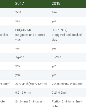
2017
2018
2-40
2-64
yes
yes
HDI(4+N+4)
HDI(7+N+7)
stacked
staggered and stacked
staggered and stacked
vias
vias
yes
yes
Tg-210
Tg-220
yes
yes
yes
yes
*762mm)
20*30inch(508*762mm)
20*35inch(508*889mm)
0.21-6.0mm
0.21-6.0mm
outer
2mil-inner 3mil-outer
Portion 2mil-inner 2mil-
outer