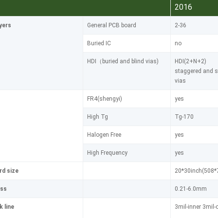
2016
yers
General PCB board
2-36
Buried IC
no
HDI（buried and blind vias)
HDI(2+N+2)
staggered and 
vias
FR4(shengyi)
yes
High Tg
Tg-170
Halogen Free
yes
High Frequency
yes
d size
20*30inch(508
ess
0.21-6.0mm
 line
3mil-inner 3mil-