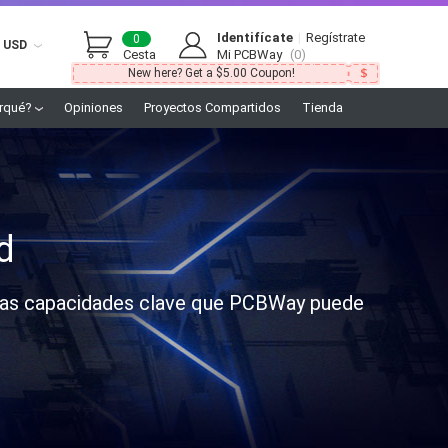
Identifícate
|
Regístrate
0
USD
Cesta
Mi PCBWay
(0)
New here? Get a $5.00 Coupon!
rqué?
Opiniones
Proyectos Compartidos
Tienda
d
e las capacidades clave que PCBWay puede