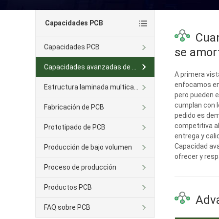
Capacidades PCB
Cuan
Capacidades PCB
se amort
Capacidades avanzadas de PCB
A primera vist
enfocamos en l
Estructura laminada multicapa
pero pueden e
cumplan con l
Fabricación de PCB
pedido es dem
competitiva a
Prototipado de PCB
entrega y cali
Capacidad ava
Producción de bajo volumen
ofrecer y resp
Proceso de producción
Productos PCB
Adv
FAQ sobre PCB