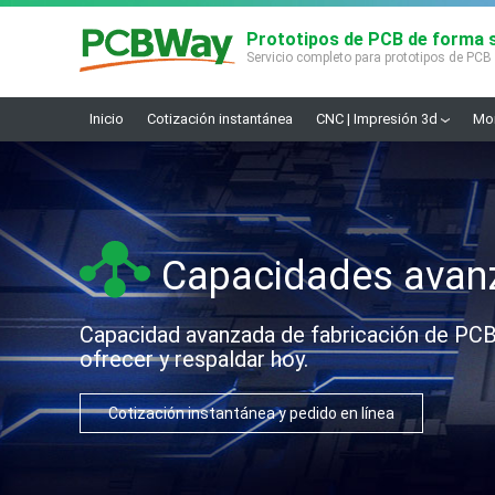
Prototipos de PCB de forma s
Servicio completo para prototipos de PCB
Inicio
Cotización instantánea
CNC | Impresión 3d
Mon
Capacidades avanz
Capacidad avanzada de fabricación de PCB
ofrecer y respaldar hoy.
Cotización instantánea y pedido en línea