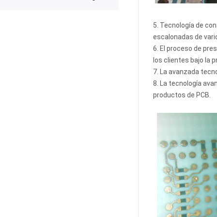
expected after receiving the boards.
The production was completed on
time, and the overall quality gives
5. Tecnología de con
me confidence for future
prototypes and small production
escalonadas de vario
runs. I am very satisfied with the
6. El proceso de pre
assembly service and would gladly
los clientes bajo la 
use PCBWay again.
7. La avanzada tecno
8. La tecnología av
productos de PCB.