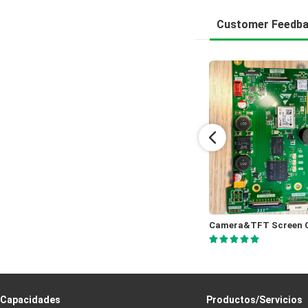
Customer Feedb
Chemical Sensor 4 layer fine routing 0.8mm
Lartey
Horne
Capacidades
Productos/Servicios