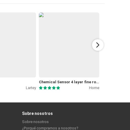
Chemical Sensor 4 layer fine routing 0.8mm
Lartey
Horne
Sobre nosotros
Sobre nosotros
¿Porqué comprarnos a nosotros?