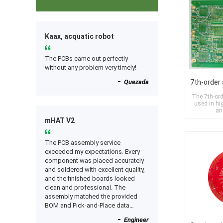
Kaax, acquatic robot
The PCBs came out perfectly
without any problem very timely!
Quezada
The 7th-ord
used in h
an
mHAT V2
The PCB assembly service
exceeded my expectations. Every
component was placed accurately
and soldered with excellent quality,
and the finished boards looked
clean and professional. The
assembly matched the provided
BOM and Pick-and-Place data
perfectly, and everything worked as
Engineer