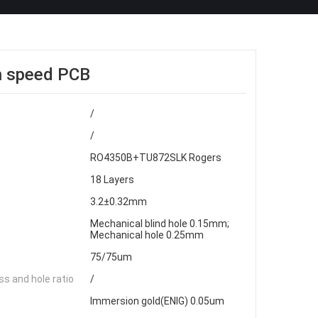
h speed PCB
/
/
RO4350B+TU872SLK Rogers
18 Layers
3.2±0.32mm
Mechanical blind hole 0.15mm;
Mechanical hole 0.25mm
75/75um
s and hole ratio
/
Immersion gold(ENIG) 0.05um