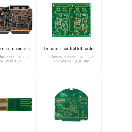
Automotive communication 2nd-order HDI board
Industrial control 5th-order HDI board
Thickness: 1.6±0.16,
12 layers, Material: S1000-2M,
ce Finish: OSP
Thickness: 1.8±0.18m