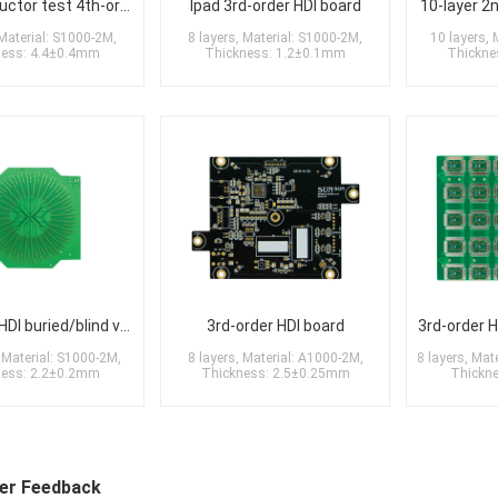
Semiconductor test 4th-order HDI board
Ipad 3rd-order HDI board
10-layer 2
 Material: S1000-2M,
8 layers, Material: S1000-2M,
10 layers, 
ness: 4.4±0.4mm
Thickness: 1.2±0.1mm
Thickne
4th-order HDI buried/blind via board
3rd-order HDI board
 Material: S1000-2M,
8 layers, Material: A1000-2M,
8 layers, Ma
ness: 2.2±0.2mm
Thickness: 2.5±0.25mm
Thickn
er Feedback