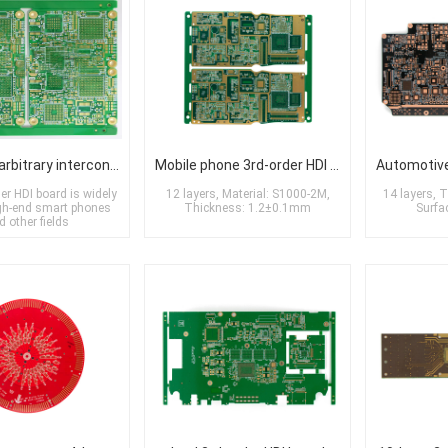
7th-order arbitrary interconnection HDI buried/blind via circuit board
Mobile phone 3rd-order HDI board
er HDI board is widely
12 layers, Material: S1000-2M,
14 layers, 
igh-end smart phones
Thickness: 1.2±0.1mm
Surfa
d other fields