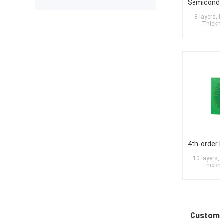
expected after receiving the boards.
The production was completed on
8 layers,
time, and the overall quality gives
Thick
me confidence for future
prototypes and small production
runs. I am very satisfied with the
assembly service and would gladly
use PCBWay again.
10 layers,
Thick
Custom