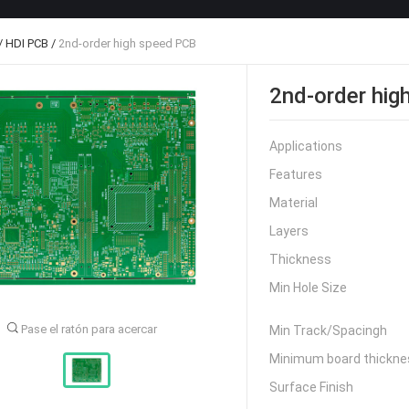
/
HDI PCB
/
2nd-order high speed PCB
2nd-order hig
Applications
Features
Material
Layers
Thickness
Min Hole Size
Pase el ratón para acercar
Min Track/Spacingh
Minimum board thicknes
Surface Finish