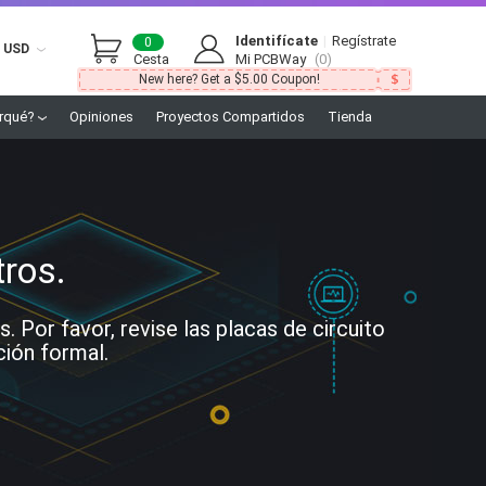
Identifícate
|
Regístrate
0
USD
Cesta
Mi PCBWay
(0)
New here? Get a $5.00 Coupon!
rqué?
Opiniones
Proyectos Compartidos
Tienda
tros.
Por favor, revise las placas de circuito
ción formal.