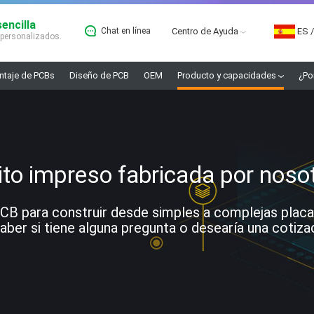
encilla
Chat en línea
Centro de Ayuda
ES
/
 personalizados.
taje de PCBs
Diseño de PCB
OEM
Producto y capacidades
¿Po
ito impreso fabricada por noso
 para construir desde simples a complejas placas. 
ber si tiene alguna pregunta o desearía una cotiza