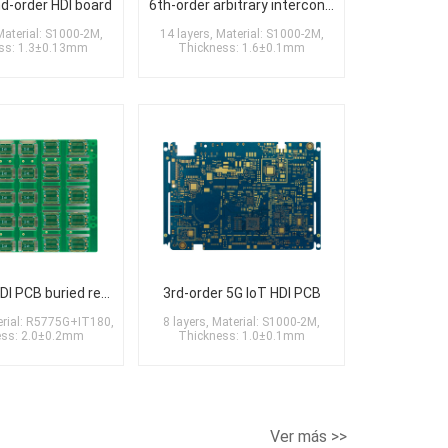
nd-order HDI board
6th-order arbitrary interconnection HDI buried/blind via circuit board
Material: S1000-2M,
14 layers, Material: S1000-2M,
ss: 1.3±0.13mm
Thickness: 1.6±0.1mm
3rd-order HDI PCB buried resistor circuit board
3rd-order 5G IoT HDI PCB
terial: R5775G+IT180,
8 layers, Material: S1000-2M,
ess: 2.0±0.2mm
Thickness: 1.0±0.1mm
Ver más >>