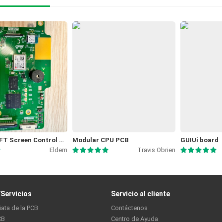
Camera&TFT Screen Control Board
Modular CPU PCB
GUIUi board
Eldem
Travis Obrien
Servicios
Servicio al cliente
iata de la PCB
Contáctenos
CB
Centro de Ayuda