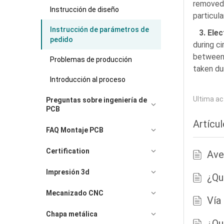
removed 
Instrucción de diseño
particul
Instrucción de parámetros de
3. Elect
pedido
during c
between 
Problemas de producción
taken du
Introducción al proceso
Ultima ac
Preguntas sobre ingeniería de
PCB
Artícu
FAQ Montaje PCB
Certification
Ave
Impresión 3d
¿Qu
Mecanizado CNC
Vía
Chapa metálica
¿Qu