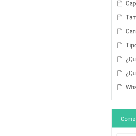
Cap
Tam
Can
Tip
¿Qu
¿Qu
Wha
Comen