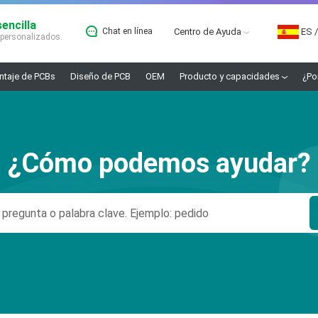
encilla
Chat en línea
Centro de Ayuda
ES
/
 personalizados.
taje de PCBs
Diseño de PCB
OEM
Producto y capacidades
¿Po
¿Cómo podemos ayudar?