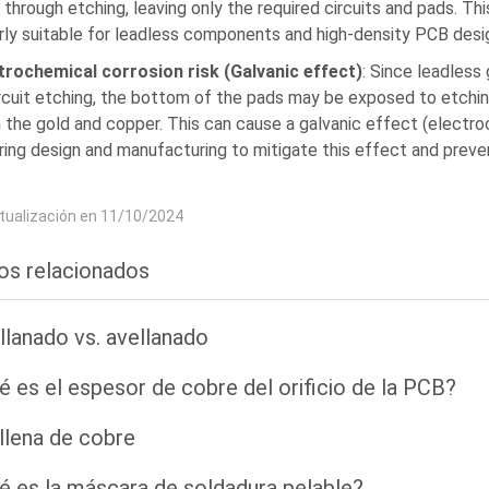
through etching, leaving only the required circuits and pads. Thi
arly suitable for leadless components and high-density PCB desi
rochemical corrosion risk (Galvanic effect)
: Since leadless
ircuit etching, the bottom of the pads may be exposed to etching
the gold and copper. This can cause a galvanic effect (electro
ring design and manufacturing to mitigate this effect and preve
tualización en 11/10/2024
los relacionados
llanado vs. avellanado
é es el espesor de cobre del orificio de la PCB?
 llena de cobre
é es la máscara de soldadura pelable?