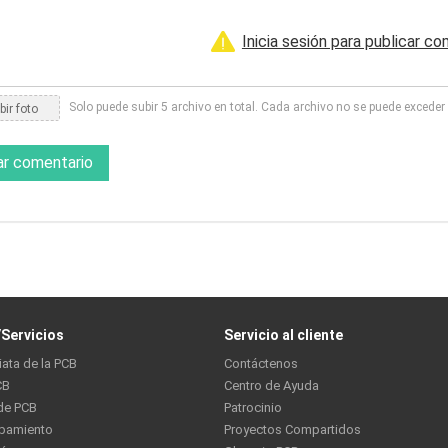
Inicia sesión para publicar co
Solo puede subir 5 archivo en total. Cada archivo no se puede excede
ir foto
ar comentario
Servicios
Servicio al cliente
iata de la PCB
Contáctenos
CB
Centro de Ayuda
de PCB
Patrocinio
ipamiento
Proyectos Compartidos