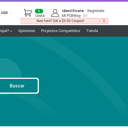
Identifícate
|
Regístrate
0
USD
Cesta
Mi PCBWay
(0)
New here? Get a $5.00 Coupon!
rqué?
Opiniones
Proyectos Compartidos
Tienda
Buscar