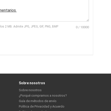
mentarios.
r los 2 MB. Admite JPG, JPEG, GIF, PNG, BMP
0
/
10000
Sobre nosotros
Sobre nosotros
¿Porqué comprarnos a nosotros?
Guía de métodos de envío
Política de Privacidad y Acuerdo