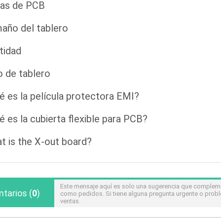
as de PCB
año del tablero
tidad
o de tablero
é es la película protectora EMI?
é es la cubierta flexible para PCB?
t is the X-out board?
Este mensaje aquí es solo una sugerencia que compleme
tarios
(
0
)
como pedidos. Si tiene alguna pregunta urgente o prob
ventas.