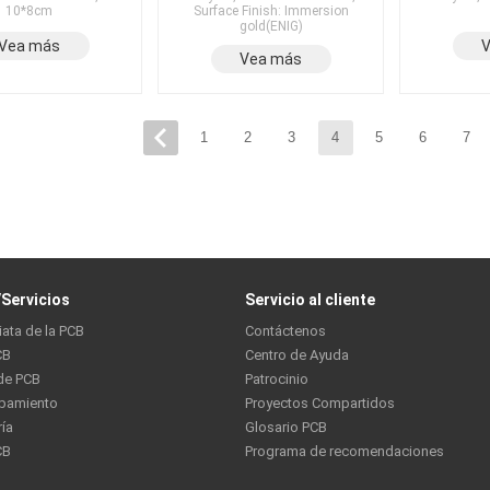
10*8cm
Surface Finish: Immersion
gold(ENIG)
Vea más
Vea más
1
2
3
4
5
6
7
Servicios
Servicio al cliente
iata de la PCB
Contáctenos
CB
Centro de Ayuda
de PCB
Patrocinio
ipamiento
Proyectos Compartidos
ría
Glosario PCB
CB
Programa de recomendaciones