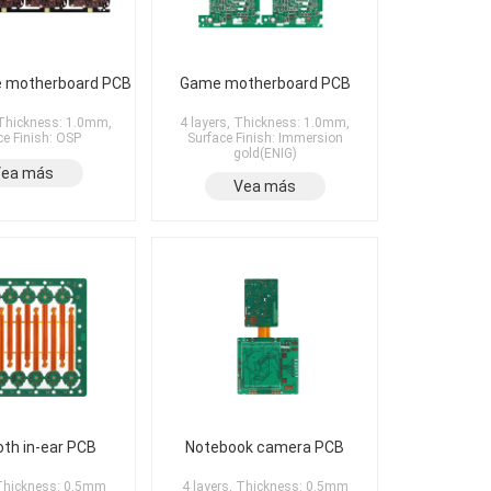
 motherboard PCB
Game motherboard PCB
 Thickness: 1.0mm,
4 layers, Thickness: 1.0mm,
ce Finish: OSP
Surface Finish: Immersion
gold(ENIG)
Vea más
Vea más
oth in-ear PCB
Notebook camera PCB
 Thickness: 0.5mm
4 layers, Thickness: 0.5mm