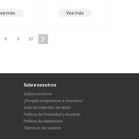
Vea más
Vea más
8
9
10
Sobre nosotros
Sobre nosotros
¿Porqué comprarnos a nosotros?
Guía de métodos de envío
Política de Privacidad y Acuerdo
Política de reembolso
Términos de servicio