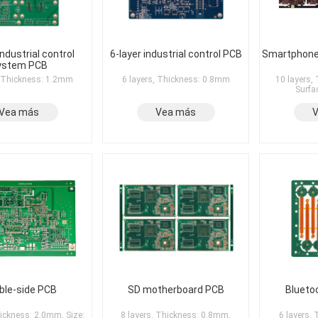
industrial control
6-layer industrial control PCB
Smartphone
ystem PCB
, Thickness: 1.2mm
6 layers, Thickness: 0.8mm
10 layers,
Surfa
Vea más
Vea más
ble-side PCB
SD motherboard PCB
Blueto
hickness: 2.0mm, Size:
8 layers, Thickness: 0.8mm,
6 layers,