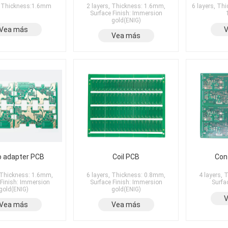
, Thickness:1.6mm
2 layers, Thickness: 1.6mm,
6 layers, Th
Surface Finish: Immersion
gold(ENIG)
Vea más
Vea más
o adapter PCB
Coil PCB
Con
, Thickness: 1.6mm,
6 layers, Thickness: 0.8mm,
4 layers,
 Finish: Immersion
Surface Finish: Immersion
Surfa
gold(ENIG)
gold(ENIG)
Vea más
Vea más