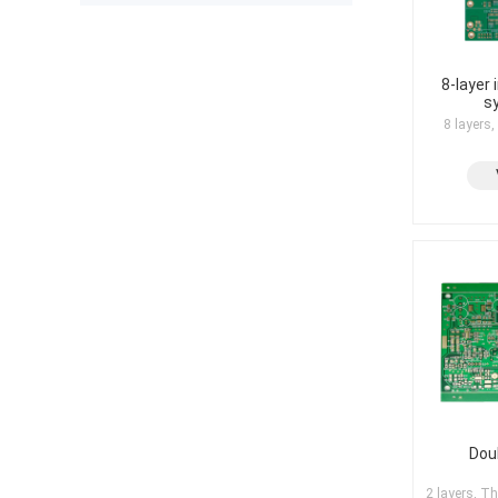
The production was completed on
time, and the overall quality gives
me confidence for future
prototypes and small production
runs. I am very satisfied with the
8-layer 
s
assembly service and would gladly
use PCBWay again.
8 layers
Dou
2 layers, T