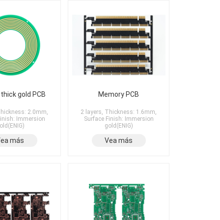
 thick gold PCB
Memory PCB
 Thickness: 2.0mm,
2 layers, Thickness: 1.6mm,
Finish: Immersion
Surface Finish: Immersion
old(ENIG)
gold(ENIG)
Vea más
Vea más