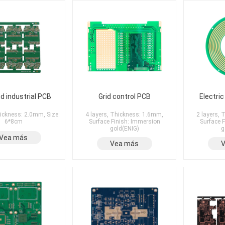
d industrial PCB
Grid control PCB
Electric
hickness: 2.0mm, Size:
4 layers, Thickness: 1.6mm,
2 layers,
6*8cm
Surface Finish: Immersion
Surface 
gold(ENIG)
g
Vea más
Vea más