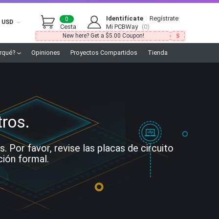
Identifícate
|
Regístrate
0
USD
Cesta
Mi PCBWay
(0)
New here? Get a $5.00 Coupon!
rqué?
Opiniones
Proyectos Compartidos
Tienda
tros.
Por favor, revise las placas de circuito
ción formal.