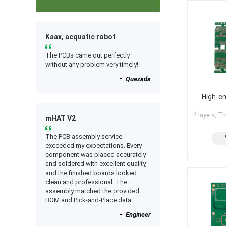
Kaax, acquatic robot
The PCBs came out perfectly
without any problem very timely!
Quezada
High-en
4 layers, T
mHAT V2
The PCB assembly service
exceeded my expectations. Every
component was placed accurately
and soldered with excellent quality,
and the finished boards looked
clean and professional. The
assembly matched the provided
BOM and Pick-and-Place data
perfectly, and everything worked as
Engineer
expected after receiving the boards.