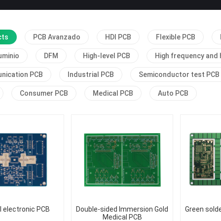
cts
PCB Avanzado
HDI PCB
Flexible PCB
uminio
DFM
High-level PCB
High frequency and 
nication PCB
Industrial PCB
Semiconductor test PCB
Consumer PCB
Medical PCB
Auto PCB
 electronic PCB
Double-sided Immersion Gold
Green sold
Medical PCB