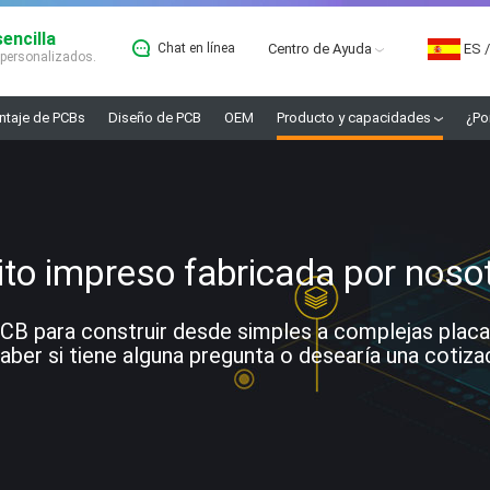
encilla
Chat en línea
Centro de Ayuda
ES
/
 personalizados.
taje de PCBs
Diseño de PCB
OEM
Producto y capacidades
¿Po
ito impreso fabricada por noso
 para construir desde simples a complejas placas. 
ber si tiene alguna pregunta o desearía una cotiza