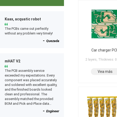
Kaax, acquatic robot
The PCBs came out perfectly
without any problem very timely!
Quezada
Car charger PC
2 layers, Thickness:
mHAT V2
The PCB assembly service
Vea más
exceeded my expectations. Every
component was placed accurately
and soldered with excellent quality,
and the finished boards looked
clean and professional. The
assembly matched the provided
BOM and Pick-and-Place data
perfectly, and everything worked as
Engineer
expected after receiving the boards.