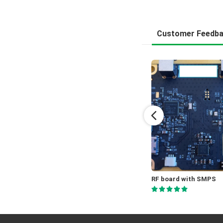
Customer Feedb
QAV-R2 LED Power Distribution Board
RF board with SMPS
Milliken
Rice