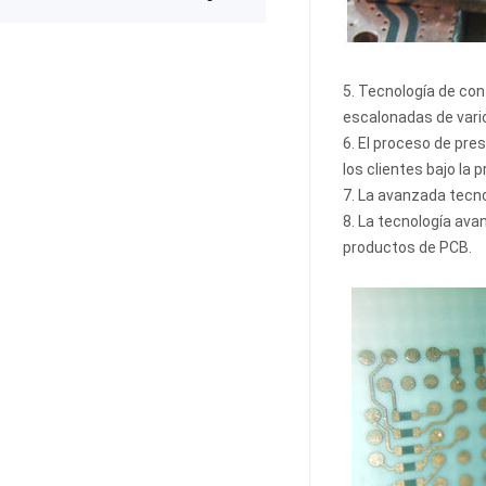
expected after receiving the boards.
The production was completed on
time, and the overall quality gives
me confidence for future
prototypes and small production
5. Tecnología de con
runs. I am very satisfied with the
escalonadas de vario
assembly service and would gladly
use PCBWay again.
6. El proceso de pre
los clientes bajo la 
7. La avanzada tecno
8. La tecnología av
productos de PCB.