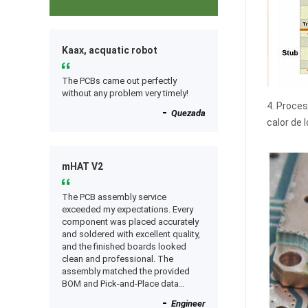
Kaax, acquatic robot
The PCBs came out perfectly
without any problem very timely!
4. Proces
Quezada
calor de 
mHAT V2
The PCB assembly service
exceeded my expectations. Every
component was placed accurately
and soldered with excellent quality,
and the finished boards looked
clean and professional. The
assembly matched the provided
BOM and Pick-and-Place data
perfectly, and everything worked as
Engineer