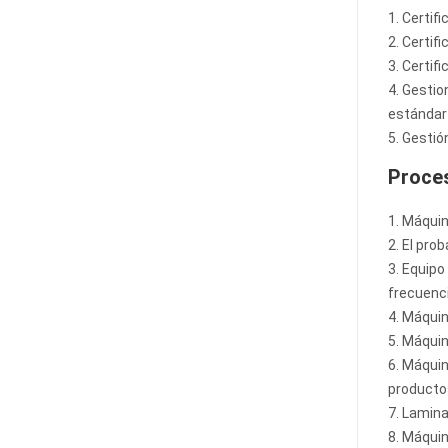
1. Certifi
2. Certif
3. Certif
4. Gestio
estándar 
5. Gestió
Proce
1. Máquin
2. El pro
3. Equip
frecuenci
4. Máquin
5. Máquin
6. Máquin
producto
7. Lamin
8. Máquin