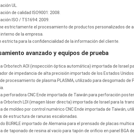
cación UL.
icación de calidad ISO9001: 2008.
icación ISO / TS1694: 2009.
ne estrictamente el procesamiento de productos personalizados de acuer
interno de la empresa.
n estricta para la confidencialidad de la información del cliente.
samiento avanzado y equipos de prueba
a Orbotech AOI (inspección óptica automática) importada de Israel par
bador de impedancia de alta precisión importado de los Estados Unidos
o de procesamiento de plasma PLASMA, utilizado para desgomado de PT
a.
a perforadora CNC Ende importada de Taiwán para perforación posteri
a Orbotech LDI (imagen láser directa) importada de Israel para la trans
a de moldeo por control numérico CNC Ende importada de Taiwán, util
s de estructura de ranuras escalonadas.
ado BURKLE importado de Alemania para el prensado de placas multica
a de taponado de resina al vacío para tapón de orificio en panel BGA de 