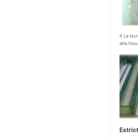
9. La tec
alta frec
Estric