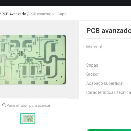
/
PCB Avanzado
/
PCB avanzado 1 Capa
PCB avanzado
Material
Capas
Grosor
Acabado superficial
Características técnic
Pase el ratón para acercar