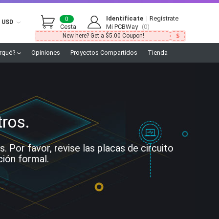
Identifícate
|
Regístrate
0
USD
Cesta
Mi PCBWay
(0)
New here? Get a $5.00 Coupon!
rqué?
Opiniones
Proyectos Compartidos
Tienda
tros.
Por favor, revise las placas de circuito
ción formal.