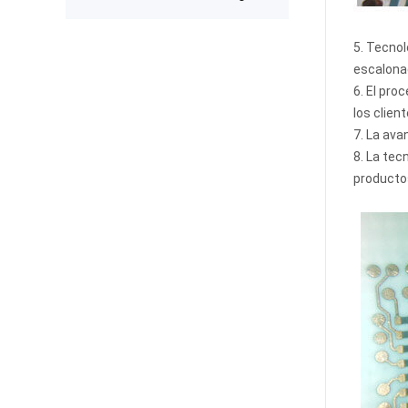
expected after receiving the boards.
The production was completed on
time, and the overall quality gives
5. Tecnol
me confidence for future
prototypes and small production
escalonad
runs. I am very satisfied with the
6. El pro
assembly service and would gladly
los clien
use PCBWay again.
7. La ava
8. La tec
producto