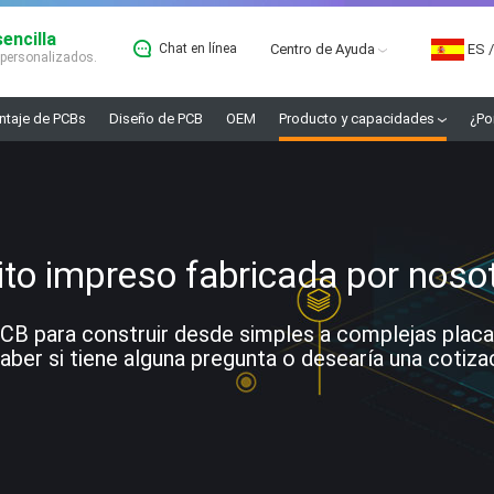
encilla
Chat en línea
Centro de Ayuda
ES
/
 personalizados.
taje de PCBs
Diseño de PCB
OEM
Producto y capacidades
¿Po
ito impreso fabricada por noso
 para construir desde simples a complejas placas. 
ber si tiene alguna pregunta o desearía una cotiza