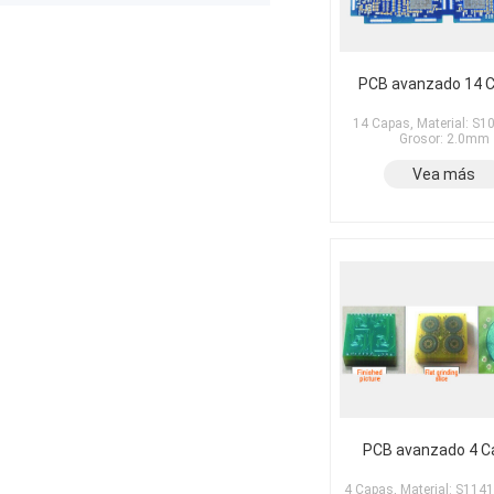
The production was completed on
time, and the overall quality gives
me confidence for future
prototypes and small production
runs. I am very satisfied with the
PCB avanzado 14 
assembly service and would gladly
use PCBWay again.
14 Capas, Material: S1
Grosor: 2.0mm
Vea más
PCB avanzado 4 C
4 Capas, Material: S1141