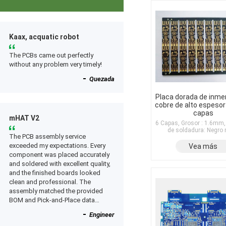
Kaax, acquatic robot
The PCBs came out perfectly
without any problem very timely!
Quezada
Placa dorada de inme
cobre de alto espesor
capas
mHAT V2
6 Capas, Grosor : 1.6mm
de soldadura: Negro
The PCB assembly service
exceeded my expectations. Every
Vea más
component was placed accurately
and soldered with excellent quality,
and the finished boards looked
clean and professional. The
assembly matched the provided
BOM and Pick-and-Place data
perfectly, and everything worked as
Engineer
expected after receiving the boards.