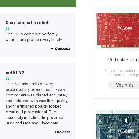
Kaax, acquatic robot
The PCBs came out perfectly
without any problem very timely!
Quezada
Red solder ma
2 layers red solder 
mHAT V2
Immersion gold p
The PCB assembly service
Vea más
exceeded my expectations. Every
component was placed accurately
and soldered with excellent quality,
and the finished boards looked
clean and professional. The
assembly matched the provided
BOM and Pick-and-Place data
perfectly, and everything worked as
Engineer
expected after receiving the boards.