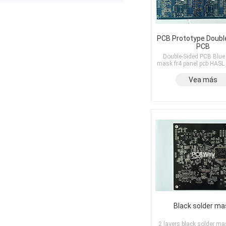
The production was completed on
time, and the overall quality gives
me confidence for future
prototypes and small production
runs. I am very satisfied with the
PCB Prototype Doubl
PCB
assembly service and would gladly
use PCBWay again.
Double-Sided PCB Blue
mask fr4 panel pcb HASL 
Vea más
Black solder ma
2 layers black solder m