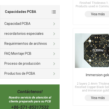
Finished Thickness:
Products used in Commu
Capacidades PCBA
Vea más
Capacidad PCBA
recordatorios especiales
Requirimientos de archivos
FAQ Montaje PCB
Proceso de producción
Productos de PCBA
Immersion gol
2 layers 2.4mm Thickn
Finished Copper Black So
and Immersion gold
Contáctenos!
Nuestro servicio de atención al
Vea más
cliente preparado para su PCB
+86-571-85317532