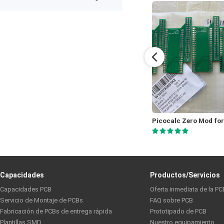
expected after receiving the boards.
The production was completed on
time, and the overall quality gives
me confidence for future
prototypes and small production
runs. I am very satisfied with the
assembly service and would gladly
use PCBWay again.
FM stereodecoder board
Jones
Burenkovs
Capacidades
Productos/Servicios
Capacidades PCB
Oferta inmediata de la PC
Servicio de Montaje de PCBs
FAQ sobre PCB
Fabricación de PCBs de entrega rápida
Prototipado de PCB
Plantillas SMD
Nuestro equipamiento