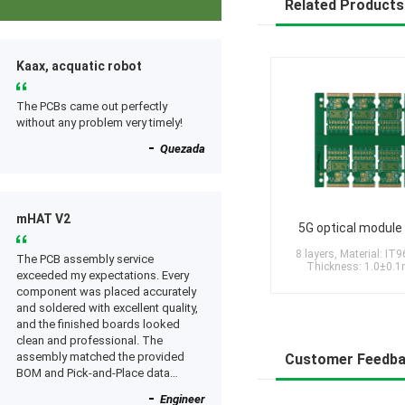
Related Products
Kaax, acquatic robot
The PCBs came out perfectly
without any problem very timely!
Quezada
mHAT V2
5G optical module
8 layers, Material: IT
The PCB assembly service
Thickness: 1.0±0.
exceeded my expectations. Every
component was placed accurately
and soldered with excellent quality,
and the finished boards looked
clean and professional. The
assembly matched the provided
Customer Feedb
BOM and Pick-and-Place data
perfectly, and everything worked as
Engineer