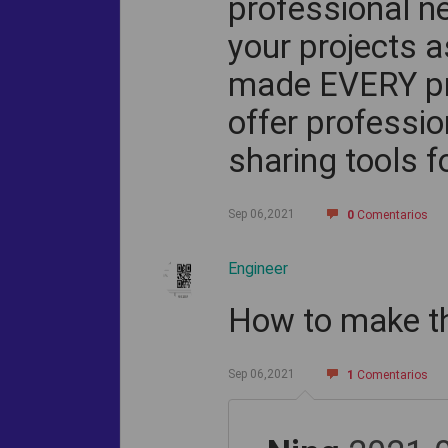
professional n
your projects a
made EVERY pro
offer professi
sharing tools f
Sep 06,2021
0
Comentarios
Engineer
How to make th
Sep 06,2021
1
Comentarios