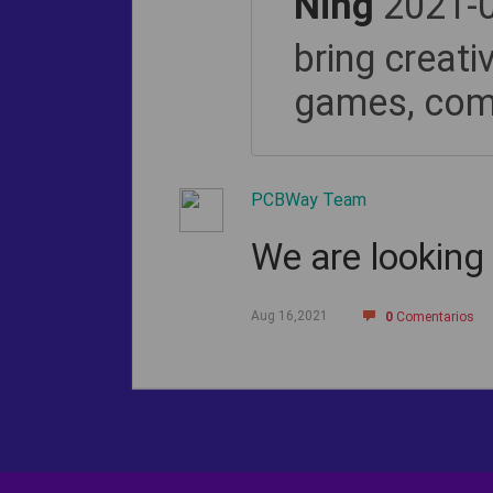
Ning
2021-0
bring creativ
games, comi
PCBWay Team
We are looking
Aug 16,2021
0
Comentarios