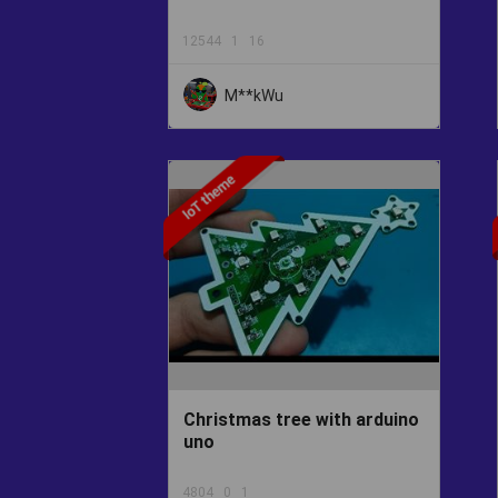
12544
1
16
M**kWu
Christmas tree with arduino
uno
4804
0
1