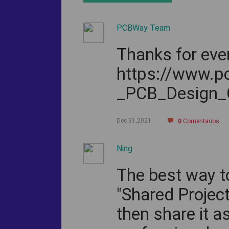
PCBWay Team
Thanks for eve
https://www.
_PCB_Design_
Dec 31,2021
0
Comentarios
Ning
The best way t
"Shared Projects
then share it 